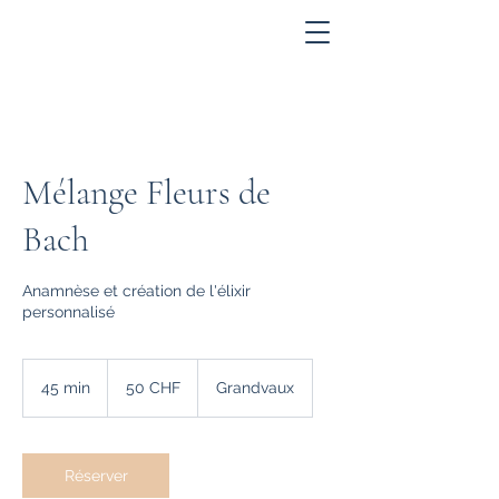
Mélange Fleurs de
Bach
Anamnèse et création de l'élixir
personnalisé
50
francs
45 min
4
50 CHF
Grandvaux
suisses
5
m
i
n
Réserver