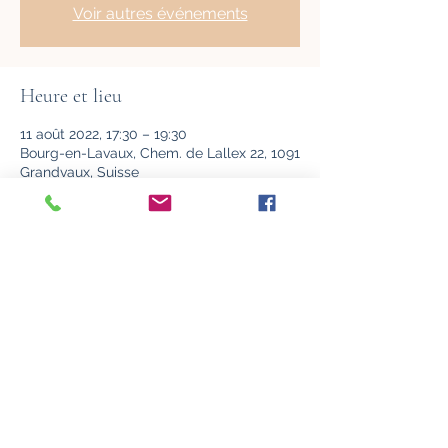
Voir autres événements
Heure et lieu
11 août 2022, 17:30 – 19:30
Bourg-en-Lavaux, Chem. de Lallex 22, 1091
Grandvaux, Suisse
À propos de l'événement
Pour plus d'informtions sur la soirée
cliquez ici
Partager cet événement