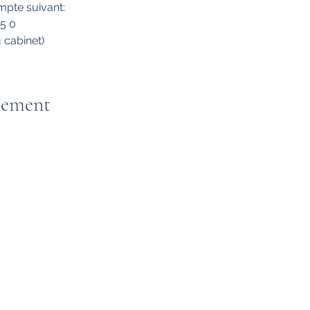
mpte suivant:
5 0
 cabinet)
nement