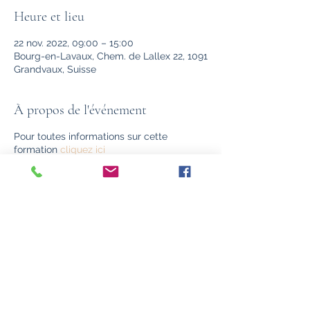
Heure et lieu
22 nov. 2022, 09:00 – 15:00
Bourg-en-Lavaux, Chem. de Lallex 22, 1091
Grandvaux, Suisse
À propos de l'événement
Pour toutes informations sur cette
formation
cliquez ici
Pour valider l'inscription merci de payer un
acompte de 50% du montant de la
formation, en fonction du set choisi, soit
par virement sur le compte suivant:
CH07 0900 0000 1555 2885 0
ou par cash (en passant au cabinet)
Partager cet événement