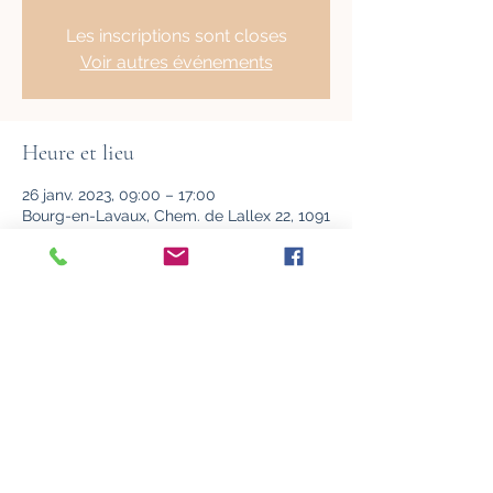
Les inscriptions sont closes
Voir autres événements
Heure et lieu
26 janv. 2023, 09:00 – 17:00
Bourg-en-Lavaux, Chem. de Lallex 22, 1091
Grandvaux, Suisse
À propos de l'événement
Pour la présentation et détails de cette 
formation veuillez
cliquer ici
Partager cet événement